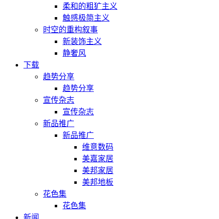
柔和的粗犷主义
触感极简主义
时空的重构叙事
新装饰主义
静奢风
下载
趋势分享
趋势分享
宣传杂志
宣传杂志
新品推广
新品推广
维意数码
美嘉家居
美邦家居
美邦地板
花色集
花色集
新闻