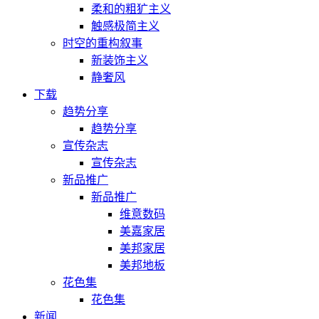
柔和的粗犷主义
触感极简主义
时空的重构叙事
新装饰主义
静奢风
下载
趋势分享
趋势分享
宣传杂志
宣传杂志
新品推广
新品推广
维意数码
美嘉家居
美邦家居
美邦地板
花色集
花色集
新闻