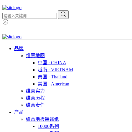
品牌
维意地图
中国 · CHINA
越南 · VIETNAM
泰国 · Thailand
美国 · American
维意实力
维意历程
维意责任
产品
维意地板装饰纸
10000系列