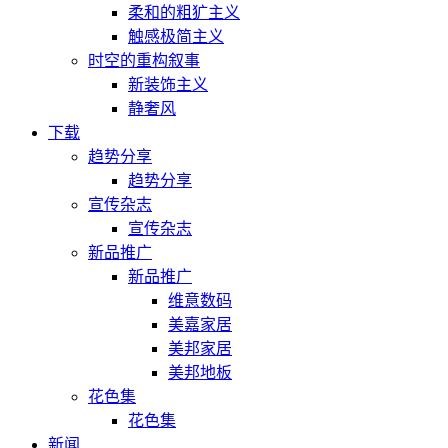
柔和的粗犷主义
触感极简主义
时空的重构叙事
新装饰主义
静奢风
下载
趋势分享
趋势分享
宣传杂志
宣传杂志
新品推广
新品推广
维意数码
美嘉家居
美邦家居
美邦地板
花色集
花色集
新闻