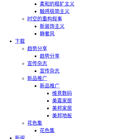
柔和的粗犷主义
触感极简主义
时空的重构叙事
新装饰主义
静奢风
下载
趋势分享
趋势分享
宣传杂志
宣传杂志
新品推广
新品推广
维意数码
美嘉家居
美邦家居
美邦地板
花色集
花色集
新闻