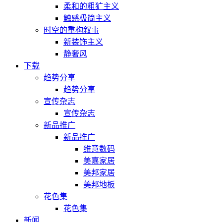
柔和的粗犷主义
触感极简主义
时空的重构叙事
新装饰主义
静奢风
下载
趋势分享
趋势分享
宣传杂志
宣传杂志
新品推广
新品推广
维意数码
美嘉家居
美邦家居
美邦地板
花色集
花色集
新闻