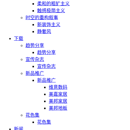
柔和的粗犷主义
触感极简主义
时空的重构叙事
新装饰主义
静奢风
下载
趋势分享
趋势分享
宣传杂志
宣传杂志
新品推广
新品推广
维意数码
美嘉家居
美邦家居
美邦地板
花色集
花色集
新闻