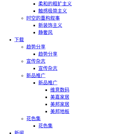
柔和的粗犷主义
触感极简主义
时空的重构叙事
新装饰主义
静奢风
下载
趋势分享
趋势分享
宣传杂志
宣传杂志
新品推广
新品推广
维意数码
美嘉家居
美邦家居
美邦地板
花色集
花色集
新闻