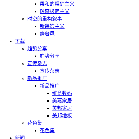
柔和的粗犷主义
触感极简主义
时空的重构叙事
新装饰主义
静奢风
下载
趋势分享
趋势分享
宣传杂志
宣传杂志
新品推广
新品推广
维意数码
美嘉家居
美邦家居
美邦地板
花色集
花色集
新闻