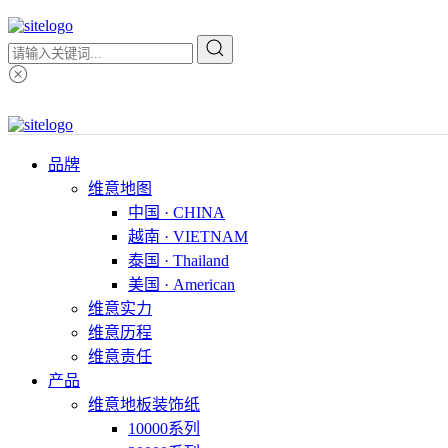
品牌
维意地图
中国 · CHINA
越南 · VIETNAM
泰国 · Thailand
美国 · American
维意实力
维意历程
维意责任
产品
维意地板装饰纸
10000系列