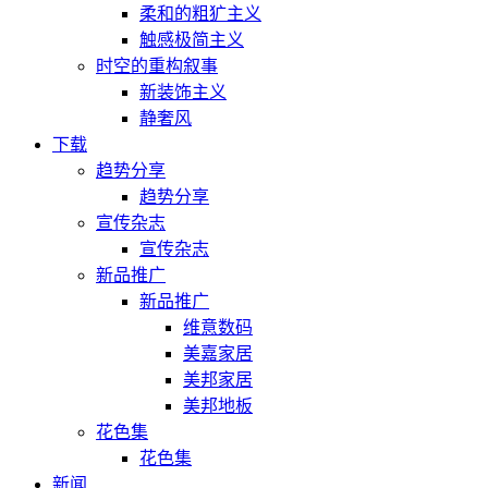
柔和的粗犷主义
触感极简主义
时空的重构叙事
新装饰主义
静奢风
下载
趋势分享
趋势分享
宣传杂志
宣传杂志
新品推广
新品推广
维意数码
美嘉家居
美邦家居
美邦地板
花色集
花色集
新闻