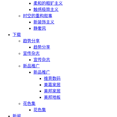
柔和的粗犷主义
触感极简主义
时空的重构叙事
新装饰主义
静奢风
下载
趋势分享
趋势分享
宣传杂志
宣传杂志
新品推广
新品推广
维意数码
美嘉家居
美邦家居
美邦地板
花色集
花色集
新闻