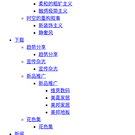
柔和的粗犷主义
触感极简主义
时空的重构叙事
新装饰主义
静奢风
下载
趋势分享
趋势分享
宣传杂志
宣传杂志
新品推广
新品推广
维意数码
美嘉家居
美邦家居
美邦地板
花色集
花色集
新闻