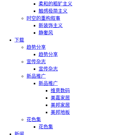
柔和的粗犷主义
触感极简主义
时空的重构叙事
新装饰主义
静奢风
下载
趋势分享
趋势分享
宣传杂志
宣传杂志
新品推广
新品推广
维意数码
美嘉家居
美邦家居
美邦地板
花色集
花色集
新闻