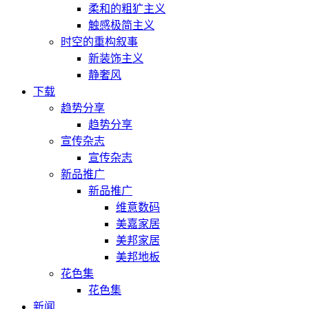
柔和的粗犷主义
触感极简主义
时空的重构叙事
新装饰主义
静奢风
下载
趋势分享
趋势分享
宣传杂志
宣传杂志
新品推广
新品推广
维意数码
美嘉家居
美邦家居
美邦地板
花色集
花色集
新闻