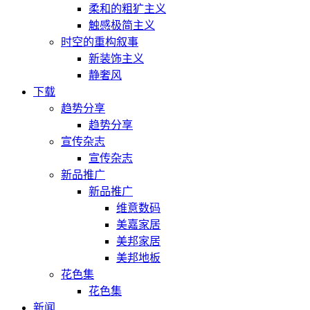
柔和的粗犷主义
触感极简主义
时空的重构叙事
新装饰主义
静奢风
下载
趋势分享
趋势分享
宣传杂志
宣传杂志
新品推广
新品推广
维意数码
美嘉家居
美邦家居
美邦地板
花色集
花色集
新闻