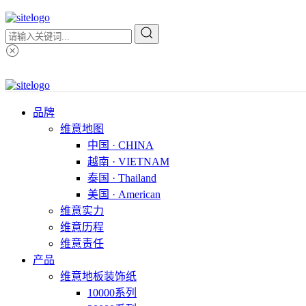
品牌
维意地图
中国 · CHINA
越南 · VIETNAM
泰国 · Thailand
美国 · American
维意实力
维意历程
维意责任
产品
维意地板装饰纸
10000系列