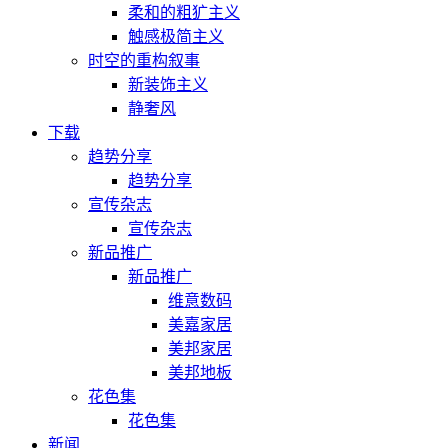
柔和的粗犷主义
触感极简主义
时空的重构叙事
新装饰主义
静奢风
下载
趋势分享
趋势分享
宣传杂志
宣传杂志
新品推广
新品推广
维意数码
美嘉家居
美邦家居
美邦地板
花色集
花色集
新闻