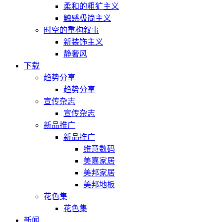
柔和的粗犷主义
触感极简主义
时空的重构叙事
新装饰主义
静奢风
下载
趋势分享
趋势分享
宣传杂志
宣传杂志
新品推广
新品推广
维意数码
美嘉家居
美邦家居
美邦地板
花色集
花色集
新闻