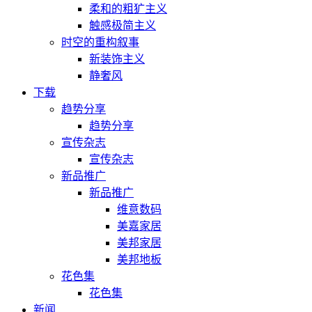
柔和的粗犷主义
触感极简主义
时空的重构叙事
新装饰主义
静奢风
下载
趋势分享
趋势分享
宣传杂志
宣传杂志
新品推广
新品推广
维意数码
美嘉家居
美邦家居
美邦地板
花色集
花色集
新闻