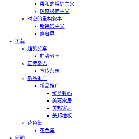
柔和的粗犷主义
触感极简主义
时空的重构叙事
新装饰主义
静奢风
下载
趋势分享
趋势分享
宣传杂志
宣传杂志
新品推广
新品推广
维意数码
美嘉家居
美邦家居
美邦地板
花色集
花色集
新闻