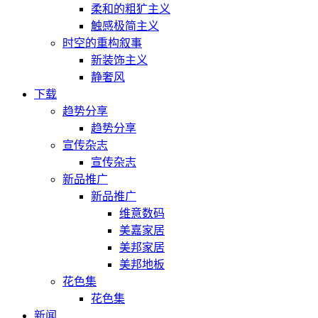
柔和的粗犷主义
触感极简主义
时空的重构叙事
新装饰主义
静奢风
下载
趋势分享
趋势分享
宣传杂志
宣传杂志
新品推广
新品推广
维意数码
美嘉家居
美邦家居
美邦地板
花色集
花色集
新闻