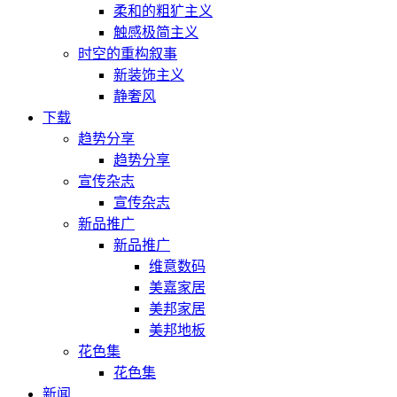
柔和的粗犷主义
触感极简主义
时空的重构叙事
新装饰主义
静奢风
下载
趋势分享
趋势分享
宣传杂志
宣传杂志
新品推广
新品推广
维意数码
美嘉家居
美邦家居
美邦地板
花色集
花色集
新闻