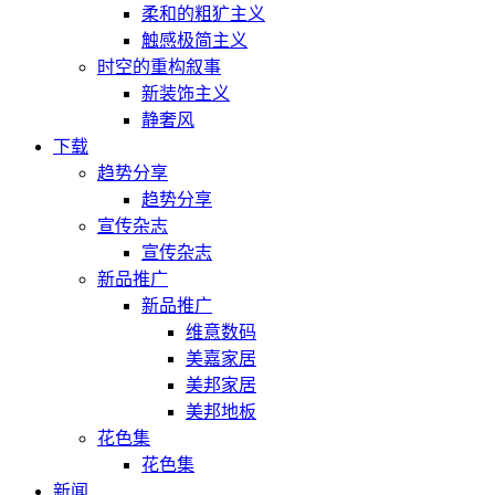
柔和的粗犷主义
触感极简主义
时空的重构叙事
新装饰主义
静奢风
下载
趋势分享
趋势分享
宣传杂志
宣传杂志
新品推广
新品推广
维意数码
美嘉家居
美邦家居
美邦地板
花色集
花色集
新闻