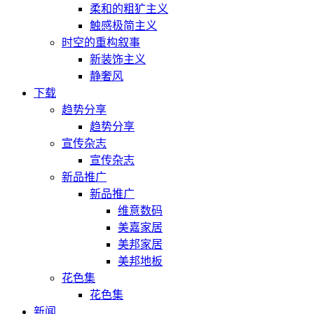
柔和的粗犷主义
触感极简主义
时空的重构叙事
新装饰主义
静奢风
下载
趋势分享
趋势分享
宣传杂志
宣传杂志
新品推广
新品推广
维意数码
美嘉家居
美邦家居
美邦地板
花色集
花色集
新闻