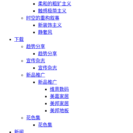
柔和的粗犷主义
触感极简主义
时空的重构叙事
新装饰主义
静奢风
下载
趋势分享
趋势分享
宣传杂志
宣传杂志
新品推广
新品推广
维意数码
美嘉家居
美邦家居
美邦地板
花色集
花色集
新闻