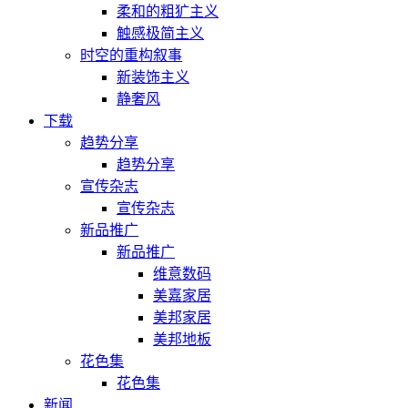
柔和的粗犷主义
触感极简主义
时空的重构叙事
新装饰主义
静奢风
下载
趋势分享
趋势分享
宣传杂志
宣传杂志
新品推广
新品推广
维意数码
美嘉家居
美邦家居
美邦地板
花色集
花色集
新闻