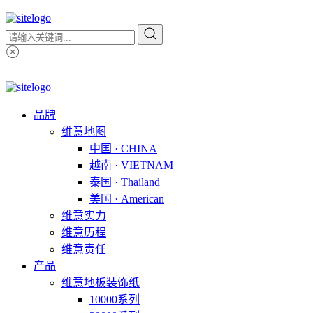
品牌
维意地图
中国 · CHINA
越南 · VIETNAM
泰国 · Thailand
美国 · American
维意实力
维意历程
维意责任
产品
维意地板装饰纸
10000系列