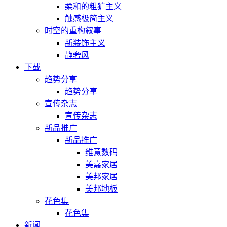
柔和的粗犷主义
触感极简主义
时空的重构叙事
新装饰主义
静奢风
下载
趋势分享
趋势分享
宣传杂志
宣传杂志
新品推广
新品推广
维意数码
美嘉家居
美邦家居
美邦地板
花色集
花色集
新闻