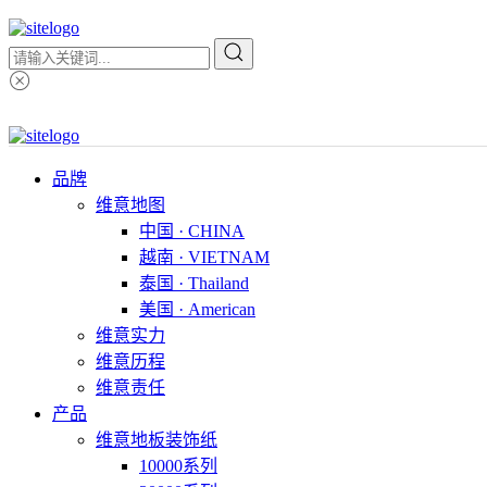
品牌
维意地图
中国 · CHINA
越南 · VIETNAM
泰国 · Thailand
美国 · American
维意实力
维意历程
维意责任
产品
维意地板装饰纸
10000系列