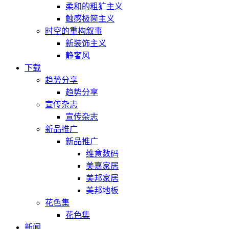
柔和的粗犷主义
触感极简主义
时空的重构叙事
新装饰主义
静奢风
下载
趋势分享
趋势分享
宣传杂志
宣传杂志
新品推广
新品推广
维意数码
美嘉家居
美邦家居
美邦地板
花色集
花色集
新闻