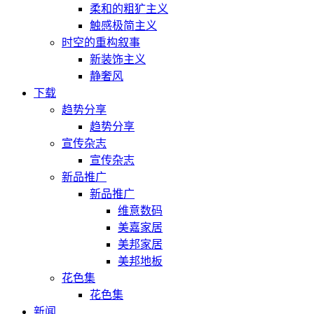
柔和的粗犷主义
触感极简主义
时空的重构叙事
新装饰主义
静奢风
下载
趋势分享
趋势分享
宣传杂志
宣传杂志
新品推广
新品推广
维意数码
美嘉家居
美邦家居
美邦地板
花色集
花色集
新闻