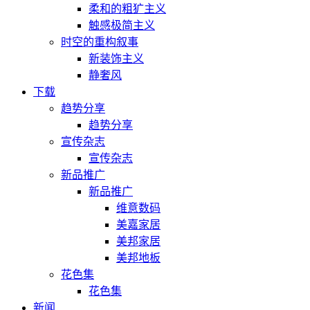
柔和的粗犷主义
触感极简主义
时空的重构叙事
新装饰主义
静奢风
下载
趋势分享
趋势分享
宣传杂志
宣传杂志
新品推广
新品推广
维意数码
美嘉家居
美邦家居
美邦地板
花色集
花色集
新闻