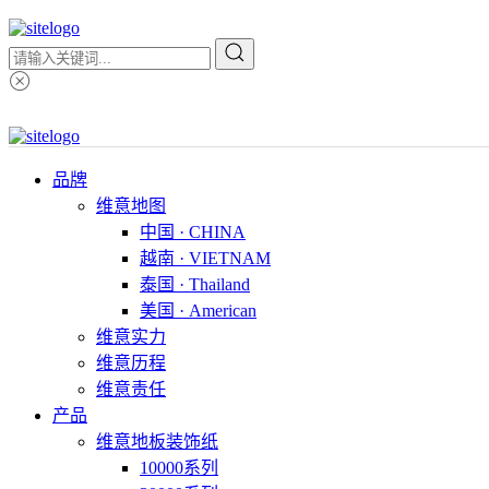
品牌
维意地图
中国 · CHINA
越南 · VIETNAM
泰国 · Thailand
美国 · American
维意实力
维意历程
维意责任
产品
维意地板装饰纸
10000系列