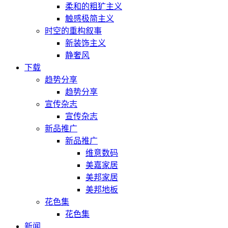
柔和的粗犷主义
触感极简主义
时空的重构叙事
新装饰主义
静奢风
下载
趋势分享
趋势分享
宣传杂志
宣传杂志
新品推广
新品推广
维意数码
美嘉家居
美邦家居
美邦地板
花色集
花色集
新闻