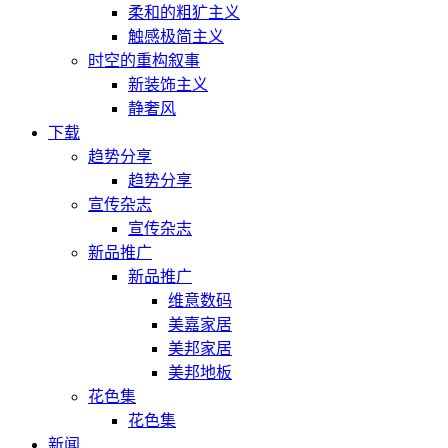
柔和的粗犷主义
触感极简主义
时空的重构叙事
新装饰主义
静奢风
下载
趋势分享
趋势分享
宣传杂志
宣传杂志
新品推广
新品推广
维意数码
美嘉家居
美邦家居
美邦地板
花色集
花色集
新闻