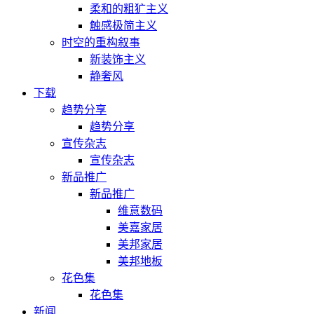
柔和的粗犷主义
触感极简主义
时空的重构叙事
新装饰主义
静奢风
下载
趋势分享
趋势分享
宣传杂志
宣传杂志
新品推广
新品推广
维意数码
美嘉家居
美邦家居
美邦地板
花色集
花色集
新闻