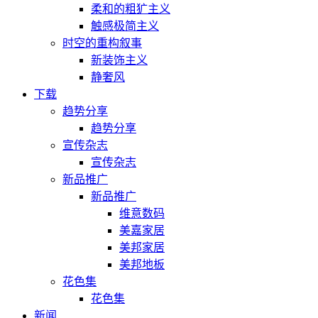
柔和的粗犷主义
触感极简主义
时空的重构叙事
新装饰主义
静奢风
下载
趋势分享
趋势分享
宣传杂志
宣传杂志
新品推广
新品推广
维意数码
美嘉家居
美邦家居
美邦地板
花色集
花色集
新闻