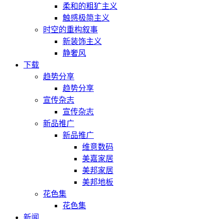
柔和的粗犷主义
触感极简主义
时空的重构叙事
新装饰主义
静奢风
下载
趋势分享
趋势分享
宣传杂志
宣传杂志
新品推广
新品推广
维意数码
美嘉家居
美邦家居
美邦地板
花色集
花色集
新闻