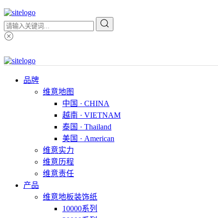
品牌
维意地图
中国 · CHINA
越南 · VIETNAM
泰国 · Thailand
美国 · American
维意实力
维意历程
维意责任
产品
维意地板装饰纸
10000系列