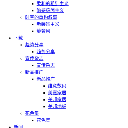
柔和的粗犷主义
触感极简主义
时空的重构叙事
新装饰主义
静奢风
下载
趋势分享
趋势分享
宣传杂志
宣传杂志
新品推广
新品推广
维意数码
美嘉家居
美邦家居
美邦地板
花色集
花色集
新闻