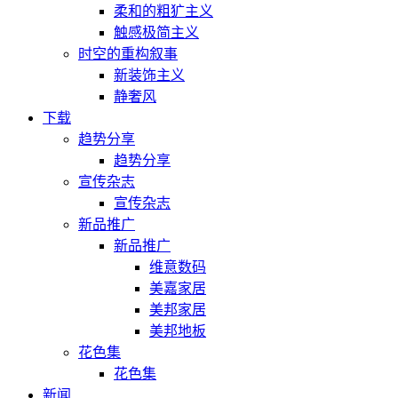
柔和的粗犷主义
触感极简主义
时空的重构叙事
新装饰主义
静奢风
下载
趋势分享
趋势分享
宣传杂志
宣传杂志
新品推广
新品推广
维意数码
美嘉家居
美邦家居
美邦地板
花色集
花色集
新闻