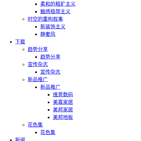
柔和的粗犷主义
触感极简主义
时空的重构叙事
新装饰主义
静奢风
下载
趋势分享
趋势分享
宣传杂志
宣传杂志
新品推广
新品推广
维意数码
美嘉家居
美邦家居
美邦地板
花色集
花色集
新闻