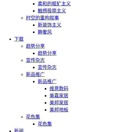
柔和的粗犷主义
触感极简主义
时空的重构叙事
新装饰主义
静奢风
下载
趋势分享
趋势分享
宣传杂志
宣传杂志
新品推广
新品推广
维意数码
美嘉家居
美邦家居
美邦地板
花色集
花色集
新闻