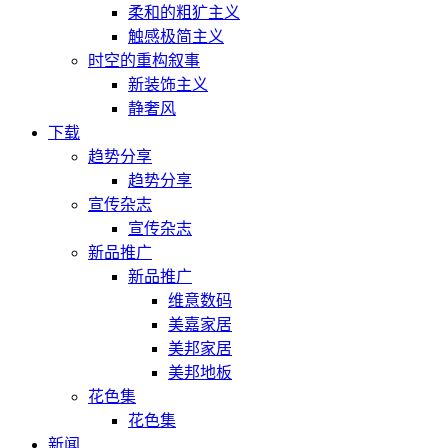
柔和的粗犷主义
触感极简主义
时空的重构叙事
新装饰主义
静奢风
下载
趋势分享
趋势分享
宣传杂志
宣传杂志
新品推广
新品推广
维意数码
美嘉家居
美邦家居
美邦地板
花色集
花色集
新闻