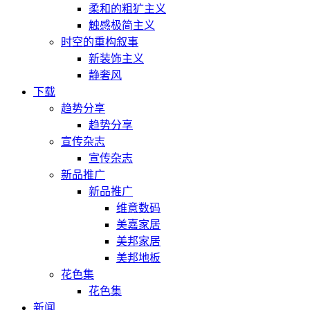
柔和的粗犷主义
触感极简主义
时空的重构叙事
新装饰主义
静奢风
下载
趋势分享
趋势分享
宣传杂志
宣传杂志
新品推广
新品推广
维意数码
美嘉家居
美邦家居
美邦地板
花色集
花色集
新闻