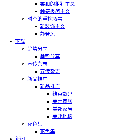
柔和的粗犷主义
触感极简主义
时空的重构叙事
新装饰主义
静奢风
下载
趋势分享
趋势分享
宣传杂志
宣传杂志
新品推广
新品推广
维意数码
美嘉家居
美邦家居
美邦地板
花色集
花色集
新闻