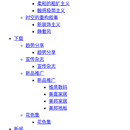
柔和的粗犷主义
触感极简主义
时空的重构叙事
新装饰主义
静奢风
下载
趋势分享
趋势分享
宣传杂志
宣传杂志
新品推广
新品推广
维意数码
美嘉家居
美邦家居
美邦地板
花色集
花色集
新闻