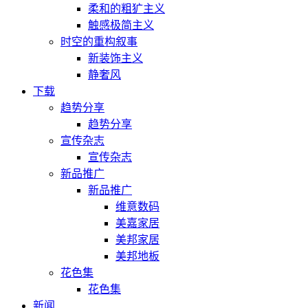
柔和的粗犷主义
触感极简主义
时空的重构叙事
新装饰主义
静奢风
下载
趋势分享
趋势分享
宣传杂志
宣传杂志
新品推广
新品推广
维意数码
美嘉家居
美邦家居
美邦地板
花色集
花色集
新闻