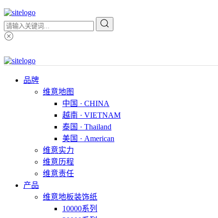
品牌
维意地图
中国 · CHINA
越南 · VIETNAM
泰国 · Thailand
美国 · American
维意实力
维意历程
维意责任
产品
维意地板装饰纸
10000系列