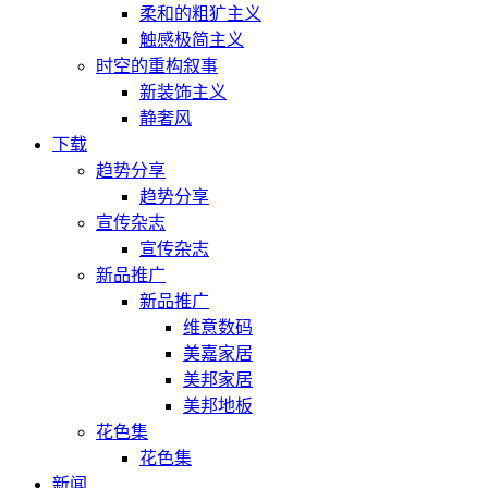
柔和的粗犷主义
触感极简主义
时空的重构叙事
新装饰主义
静奢风
下载
趋势分享
趋势分享
宣传杂志
宣传杂志
新品推广
新品推广
维意数码
美嘉家居
美邦家居
美邦地板
花色集
花色集
新闻