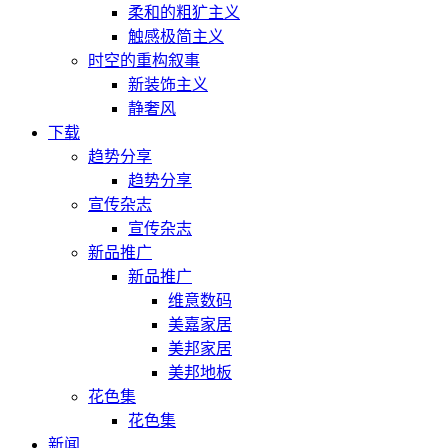
柔和的粗犷主义
触感极简主义
时空的重构叙事
新装饰主义
静奢风
下载
趋势分享
趋势分享
宣传杂志
宣传杂志
新品推广
新品推广
维意数码
美嘉家居
美邦家居
美邦地板
花色集
花色集
新闻