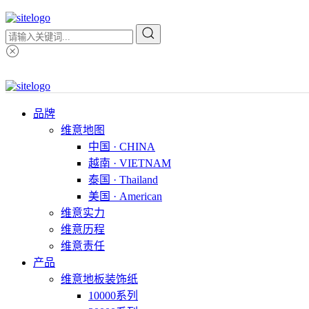
品牌
维意地图
中国 · CHINA
越南 · VIETNAM
泰国 · Thailand
美国 · American
维意实力
维意历程
维意责任
产品
维意地板装饰纸
10000系列