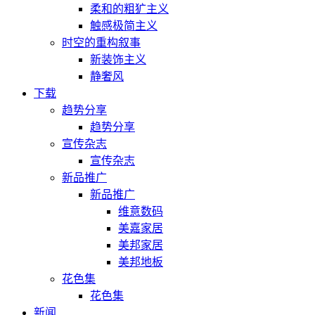
柔和的粗犷主义
触感极简主义
时空的重构叙事
新装饰主义
静奢风
下载
趋势分享
趋势分享
宣传杂志
宣传杂志
新品推广
新品推广
维意数码
美嘉家居
美邦家居
美邦地板
花色集
花色集
新闻