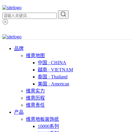
品牌
维意地图
中国 · CHINA
越南 · VIETNAM
泰国 · Thailand
美国 · American
维意实力
维意历程
维意责任
产品
维意地板装饰纸
10000系列