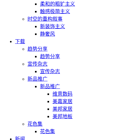
柔和的粗犷主义
触感极简主义
时空的重构叙事
新装饰主义
静奢风
下载
趋势分享
趋势分享
宣传杂志
宣传杂志
新品推广
新品推广
维意数码
美嘉家居
美邦家居
美邦地板
花色集
花色集
新闻