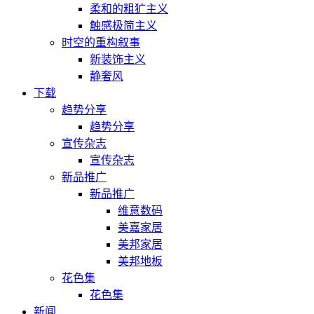
柔和的粗犷主义
触感极简主义
时空的重构叙事
新装饰主义
静奢风
下载
趋势分享
趋势分享
宣传杂志
宣传杂志
新品推广
新品推广
维意数码
美嘉家居
美邦家居
美邦地板
花色集
花色集
新闻