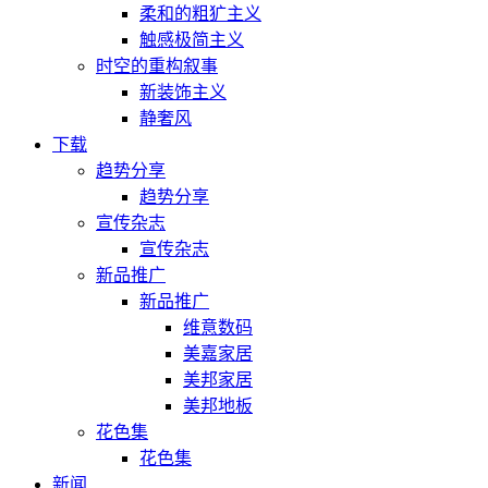
柔和的粗犷主义
触感极简主义
时空的重构叙事
新装饰主义
静奢风
下载
趋势分享
趋势分享
宣传杂志
宣传杂志
新品推广
新品推广
维意数码
美嘉家居
美邦家居
美邦地板
花色集
花色集
新闻