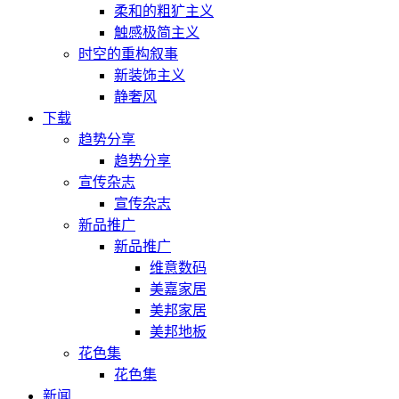
柔和的粗犷主义
触感极简主义
时空的重构叙事
新装饰主义
静奢风
下载
趋势分享
趋势分享
宣传杂志
宣传杂志
新品推广
新品推广
维意数码
美嘉家居
美邦家居
美邦地板
花色集
花色集
新闻