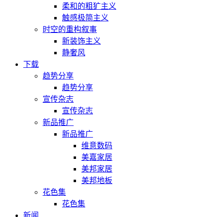
柔和的粗犷主义
触感极简主义
时空的重构叙事
新装饰主义
静奢风
下载
趋势分享
趋势分享
宣传杂志
宣传杂志
新品推广
新品推广
维意数码
美嘉家居
美邦家居
美邦地板
花色集
花色集
新闻